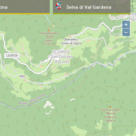
tina
Selva
di Val Gardena
+
−