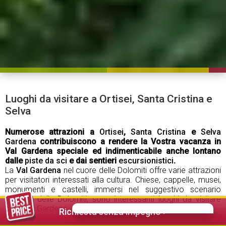
Luoghi da visitare a Ortisei, Santa Cristina e
Selva
Numerose attrazioni a
Ortisei
,
Santa Cristina
e
Selva
Gardena
contribuiscono a rendere la Vostra vacanza in
Val Gardena speciale ed indimenticabile anche lontano
dalle
piste da sci
e dai sentieri
escursionistici
.
La
Val Gardena
nel cuore delle Dolomiti offre varie attrazioni
per visitatori interessati alla cultura. Chiese, cappelle, musei,
monumenti e castelli, immersi nel suggestivo scenario
naturale delle Dolomiti, sono interessanti luoghi da visitare
della Val Gardena, adatti per tutta la famiglia.
Richiesta senza impegno >