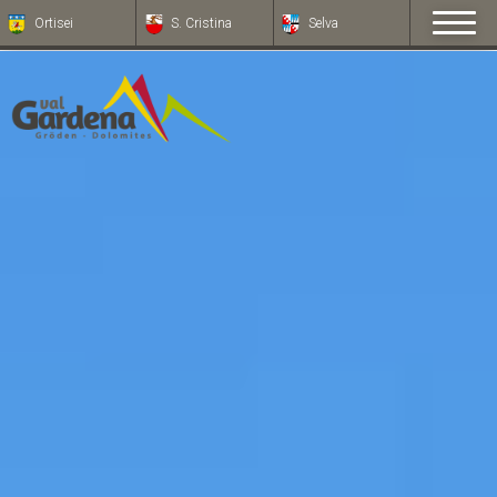
Ortisei
S. Cristina
Selva