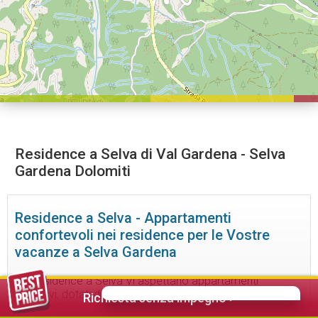
Residence a Selva di Val Gardena - Selva
Gardena Dolomiti
Residence a Selva - Appartamenti
confortevoli nei residence per le Vostre
vacanze a Selva Gardena
Nei residence a Selva Vi aspettano appartamenti
esclusivi, dotati di ogni comfort. Godetevi una vacanza
Richiesta senza impegno >
estiva o invernale all’insegna del relax in un residence a