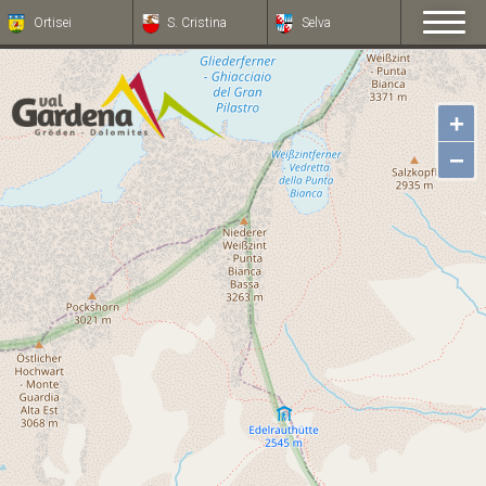
Ortisei
S. Cristina
Selva
+
−