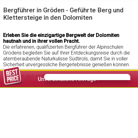
Bergführer in Gröden - Geführte Berg und
Klettersteige in den Dolomiten
Erleben Sie die einzigartige Bergwelt der Dolomiten
hautnah und in ihrer vollen Pracht.
Die erfahrenen, qualifizierten Bergführer der Alpinschulen
Grödens begleiten Sie auf Ihrer Entdeckungsreise durch die
atemberaubende Naturkulisse Südtirols, damit Sie in voller
Sicherheit unvergessliche Bergerlebnisse genießen können.
In Gröden gibt es zwei Alpinschulen und einen
Unverbindliche Anfrage >
selbstständigen Bergführer, die neben geführten
Wanderungen
und Klettersteigen in allen
Schwierigkeitsgraden auch Kletterkurse für Erwachsene und
Kinder, Gletschertouren und in den Wintermonaten Skitouren,
Schneeschuhwanderungen und Eiskletterkurse anbieten.
Außerdem können in den Büros der Alpinschulen Grödens in
St. Ulrich
und
Wolkenstein
, individuelle Bergführungen und
anspruchsvolle Einzelbesteigungen in Begleitung
professioneller Bergführer gebucht und gemeinsam geplant
werden.