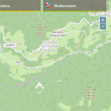
istina
Wolkenstein
+
−