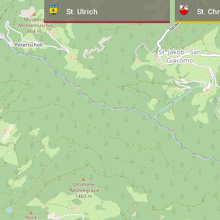
St. Ulrich
St. Chr