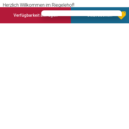
Herzlich Willkommen im Riegelehof!
Viele liebevoll gepflegte Details und komfortable
Verfügbarkeit anfragen
Jetzt buchen!
Gemütlichkeit schaffen ein Urlaubsklima, wie Sie es sich
wünschen!
Wir wünschen Ihnen erholsame Tage mit der Natur
Angebotene Services
Garten
Garage
Parkplatz
Geführte Wanderungen
Restaurant
Internetzugang
Safe
Annahme von Haustieren
4 Sterne
Skibus Haltestelle