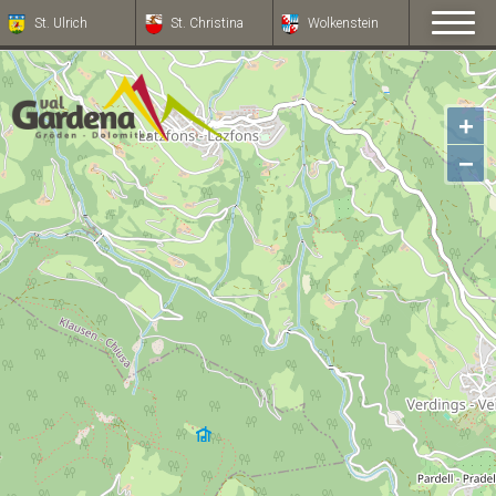
St. Ulrich
St. Christina
Wolkenstein
+
−