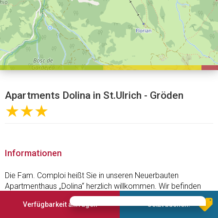
Apartments Dolina in St.Ulrich - Gröden
★★★
Informationen
Die Fam. Comploi heißt Sie in unseren Neuerbauten
Apartmenthaus „Dolina“ herzlich willkommen. Wir befinden
uns auf der Sonnenseite von St. Ulrich, abseits des
Verfügbarkeit anfragen
Jetzt buchen!
Autoverkehrs, in Mitte von Wälder und Wiesen nur wenige