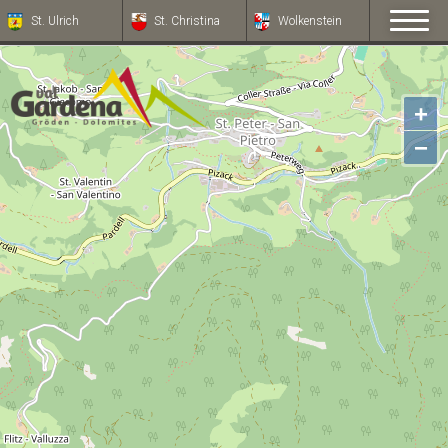
St. Ulrich
St. Christina
Wolkenstein
+
−