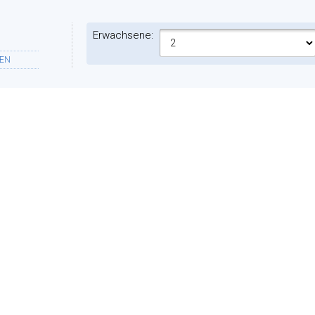
Erwachsene:
EN
Ferienwohnungen:
NFT
ES