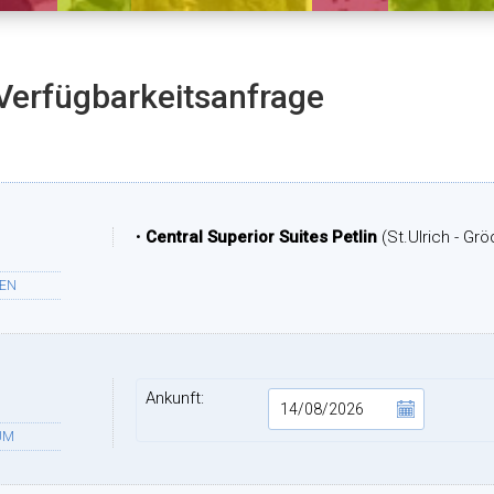
Verfügbarkeitsanfrage
•
Central Superior Suites Petlin
(St.Ulrich - Gr
TEN
Ankunft:
UM