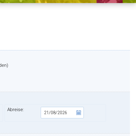
öden)
Abreise: