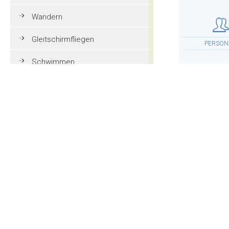
Wandern
Gleitschirmfliegen
PERSON
Schwimmen
Tennis
Mountainbike
UNTERKU
Golf
Reiten
Action und Spaß
WEITER
Familienurlaub in Gröden
Touristeninformationen