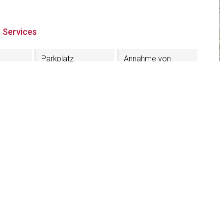
 Services
Parkplatz
Annahme von
Haustieren
Skibus Haltestelle
 Promenade
ich - Gröden (BZ)
49K8ABPIM
71 797872
apartments-hofer.com