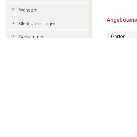
Wandern
Angebotene
Gleitschirmfliegen
Garten
Schwimmen
Tennis
3 Sterne
Mountainbike
Golf
Kontakt
Reiten
Apartments
Str. Stufan 17
Action und Spaß
I-39046 St.Ulr
CIN: IT021019B
Familienurlaub in Gröden
Tel. (+39) 04
Touristeninformationen
Website:
www.