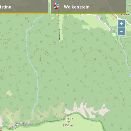
istina
Wolkenstein
+
−