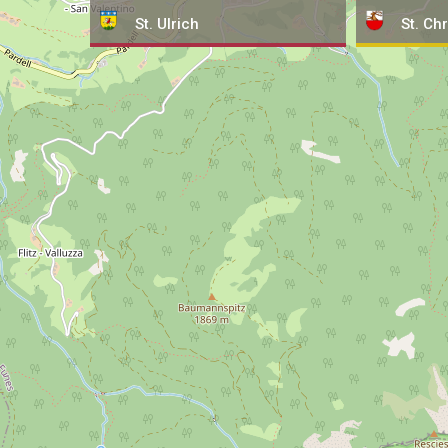
St. Ulrich
St. Chr