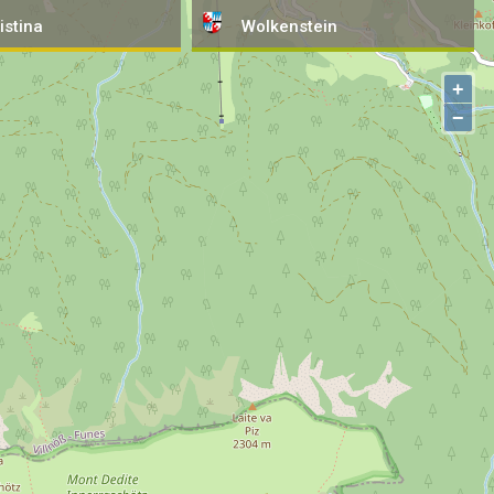
istina
Wolkenstein
+
−