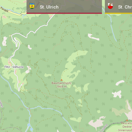
St. Ulrich
St. Chr