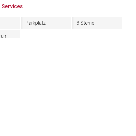
 Services
Parkplatz
3 Sterne
trum
illa Aurelia
ich - Gröden (BZ)
4E854QSH6
71 796258
villaaurelia.info
illaaurelia.info