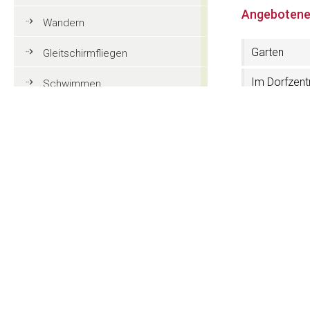
Angebotene
Wandern
Garten
Gleitschirmfliegen
Im Dorfzen
Schwimmen
Tennis
Kontakt
Mountainbike
Apartments V
Golf
Str. Rezia 240
I-39046 St.Ulr
Reiten
CIN: IT021061B
Action und Spaß
Tel. (+39) 04
Website:
www.
Familienurlaub in Gröden
E-Mail:
info@v
Touristeninformationen