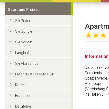
Sport und Freizeit
Ski Pisten
Apartme
Ski Schulen
★★★
Ski Verleih
Langlauf
Informatio
Ski Alpinismus
Die Zimmerver
Familienbetrie
Freeride & Freestyle Ski
Spazierwege, 
Rolltreppe
Rodeln
(Verbindung S
ins Hallen u.
Eislaufen
Bergführer