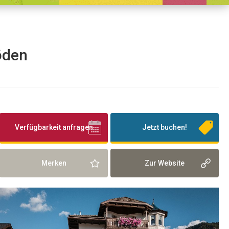
röden
Verfügbarkeit anfragen
Jetzt buchen!
Merken
Zur Website