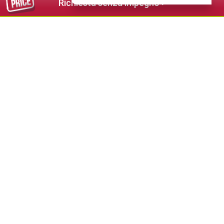
Richiesta senza impegno >
248,00 €
da
Hotel Montchalet
★★★★★
Ortisei - Val Gardena
+39 0471 798651