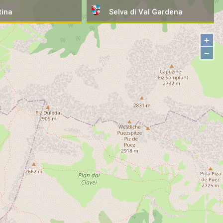
tina
Selva
di Val Gardena
+
−