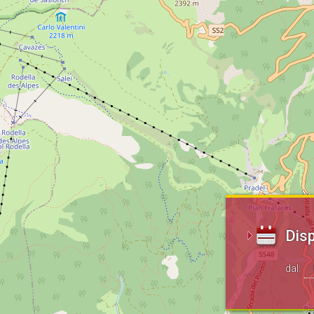
Disp
dal: