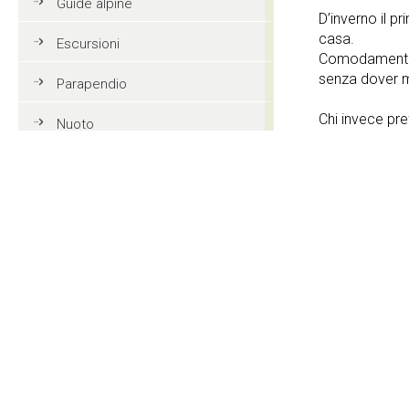
Guide alpine
D’inverno il pr
casa.
Escursioni
Comodamente c
senza dover 
Parapendio
Chi invece pre
Nuoto
a pochi metri 
Tennis
Mountain bike
Servizi offer
Golf
Parcheggio
Equitazione
3 Stelle
Azione e divertimento
Asciugasca
Vacanze in famiglia in Val
Gardena