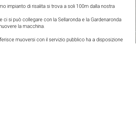
imo impianto di risalita si trova a soli 100m dalla nostra
i si può collegare con la Sellaronda e la Gardenaronda
muovere la macchina.
ferisce muoversi con il servizio pubblico ha a disposizione
dalla casa una fermata degli autobus e skibus.
ti
Cassaforte
Lavastoviglie
Sulla pista da sci
Fermata skibus
rpe
Asciugascarponi