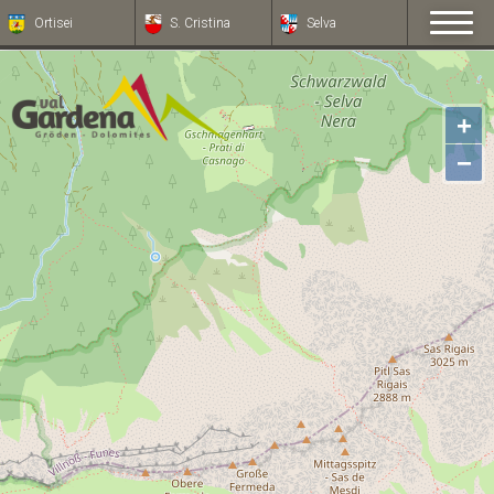
Ortisei
S. Cristina
Selva
+
−