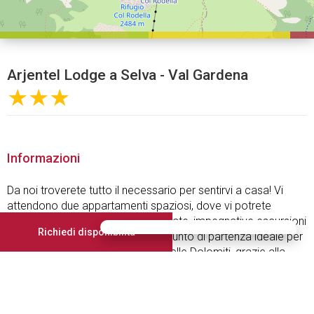
Arjentel Lodge a Selva - Val Gardena
★★★
Informazioni
Da noi troverete tutto il necessario per sentirvi a casa! Vi
attendono due appartamenti spaziosi, dove vi potrete
rilassare dopo piacevoli passeggiate, impegnative escursioni
Richiedi disponibilità
o indimenticabili sciate. Siamo il punto di partenza ideale per
esplorare il mondo alpino unico delle Dolomiti, grazie alla
nostra posizione soleggiata a Selva di Val Gardena ai piedi
del monte Stevia. Con noi vivrete una vacanza spensierata e
indimenticabile.