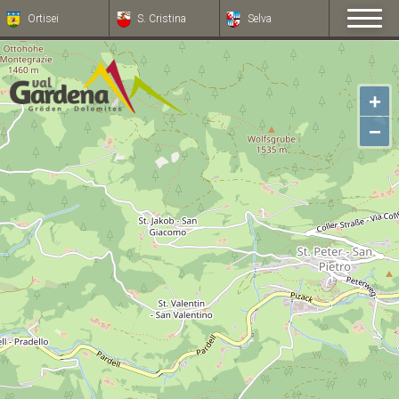
Ortisei
S. Cristina
Selva
+
−