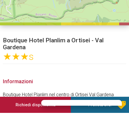
Boutique Hotel Planlim a Ortisei - Val
Gardena
★★★
s
Informazioni
Boutique Hotel Planlim nel centro di Ortisei Val Gardena
La casa vacanze Planlim con spaziose camere e
Richiedi disponibilità
Prenota ora!
appartamenti situata ai piedi del Sassolungo è l’alloggio
perfetto per un indimenticabile soggiorno nelle Dolomiti.
La nostra casa "Boutique Hotel Planlim " si trova a Ortisei, in