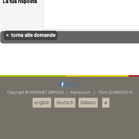
La tua risposta
< torna alle domande
Copyright ©
INTERNET SERVICE
|
Impressum
| P.IVA 02296350214
english
deutsch
italiano
∧