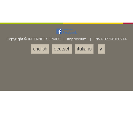
Copyright ©
INTERNET SERVICE
|
Impressum
| P.IVA 02296350214
english
deutsch
italiano
∧