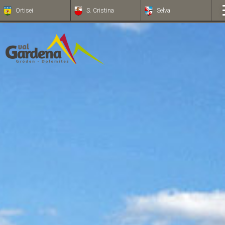
Ortisei
S. Cristina
Selva