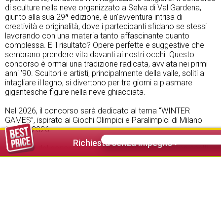
di sculture nella neve organizzato a Selva di Val Gardena,
giunto alla sua 29ª edizione, è un'avventura intrisa di
creatività e originalità, dove i partecipanti sfidano se stessi
lavorando con una materia tanto affascinante quanto
complessa. E il risultato? Opere perfette e suggestive che
sembrano prendere vita davanti ai nostri occhi. Questo
concorso è ormai una tradizione radicata, avviata nei primi
anni '90. Scultori e artisti, principalmente della valle, soliti a
intagliare il legno, si divertono per tre giorni a plasmare
gigantesche figure nella neve ghiacciata.
Nel 2026, il concorso sarà dedicato al tema “WINTER
GAMES”, ispirato ai Giochi Olimpici e Paralimpici di Milano
Cortina 2026.
Richiesta senza impegno >
I vincitori del concorso di scultura nella neve saranno scelti
da una giuria di esperti. Inoltre, un premio del pubblico sarà
assegnato separatamente.
La cerimonia di premiazione avrà luogo domenica 25
gennaio 2026 alle ore 16.00 sul prato comunale.
< Torna indietro