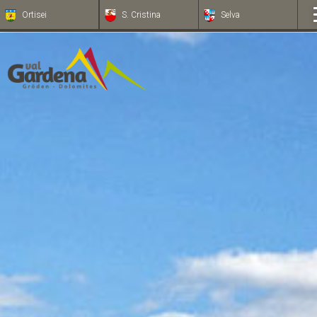
Ortisei
S. Cristina
Selva