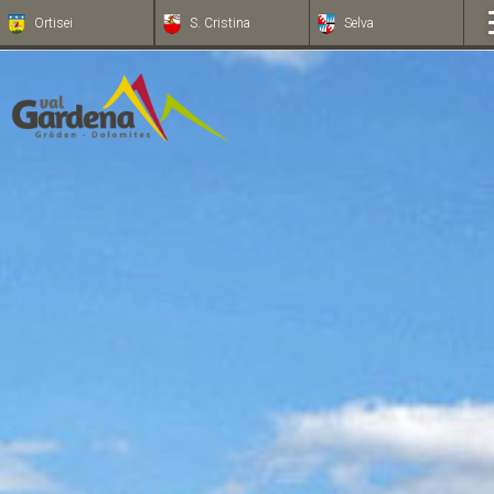
Ortisei
S. Cristina
Selva