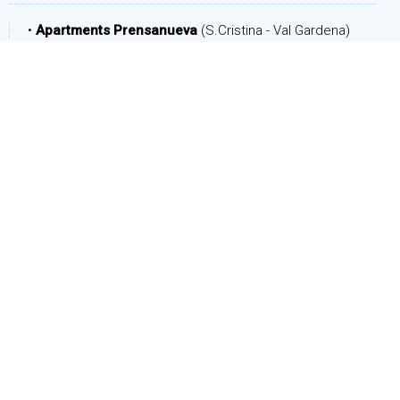
•
Apartments Prensanueva
(S.Cristina - Val Gardena)
PERIODO
Arrivo:
Partenza:
PERSONE