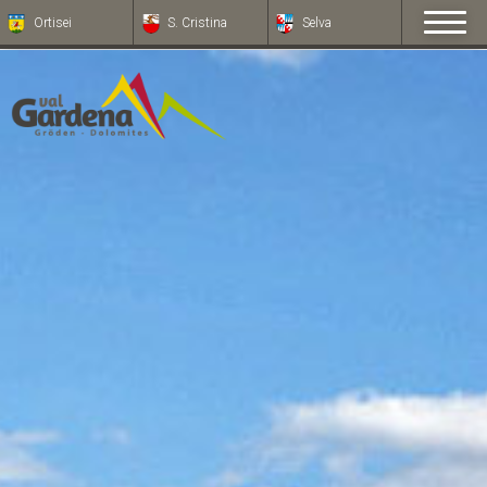
Ortisei
S. Cristina
Selva