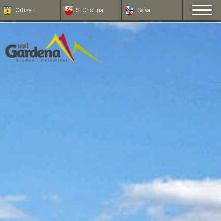
Ortisei
S. Cristina
Selva