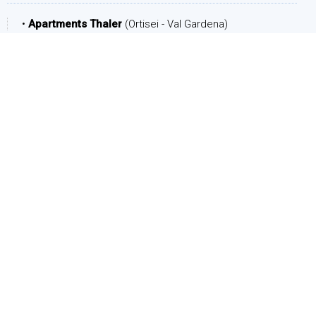
•
Apartments Thaler
(Ortisei - Val Gardena)
PERIODO
Arrivo:
Partenza:
PERSONE