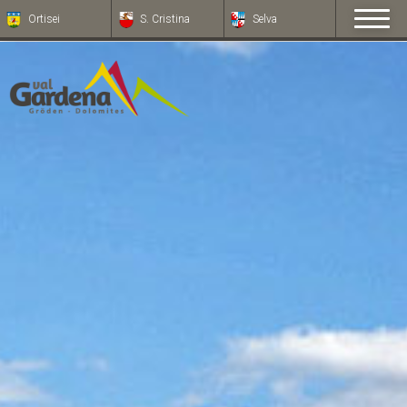
Ortisei
S. Cristina
Selva