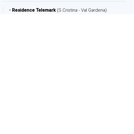
•
Residence Telemark
(S.Cristina - Val Gardena)
PERIODO
Arrivo:
Partenza:
PERSONE