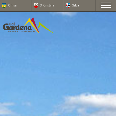
Ortisei
S. Cristina
Selva