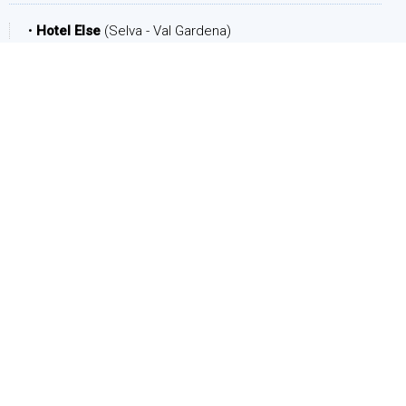
•
Hotel Else
(Selva - Val Gardena)
PERIODO
Arrivo:
Partenza:
PERSONE