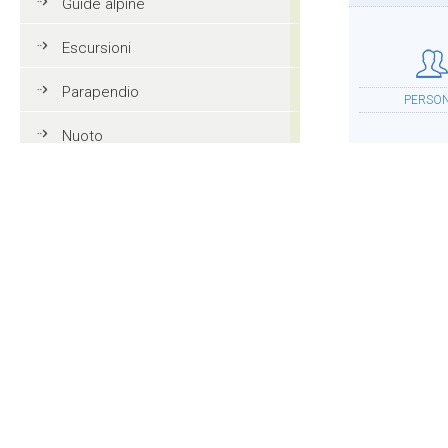
Guide alpine
Escursioni
Parapendio
PERSO
Nuoto
Tennis
Mountain bike
ALLOGG
Golf
Equitazione
Azione e divertimento
ALTR
Vacanze in famiglia in Val
Gardena