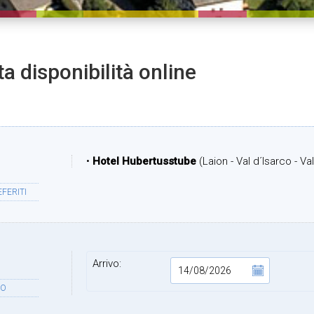
ta disponibilità online
•
Hotel Hubertusstube
(Laion - Val d´Isarco - V
FERITI
Arrivo:
DO