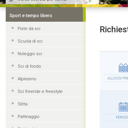
Sport e tempo libero
Richies
Piste da sci
Scuola di sci
Noleggio sci
Sci di fondo
Alpinismo
ALLOGGI PRE
Sci freeride e freestyle
Slitta
Pattinaggio
PERIO