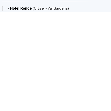
•
Hotel Ronce
(Ortisei - Val Gardena)
PERIODO
Arrivo:
Partenza:
PERSONE