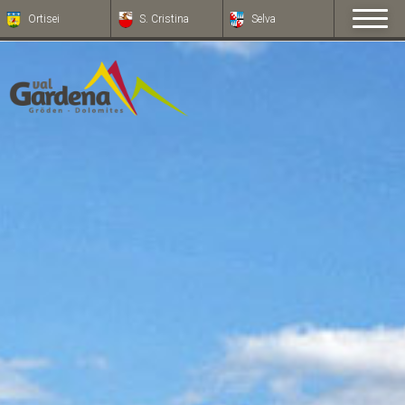
Ortisei
S. Cristina
Selva