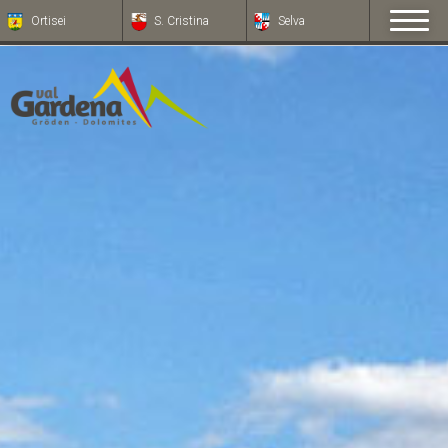
Ortisei
S. Cristina
Selva