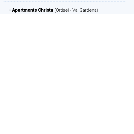
•
Apartments Christa
(Ortisei - Val Gardena)
PERIODO
Arrivo:
Partenza:
PERSONE