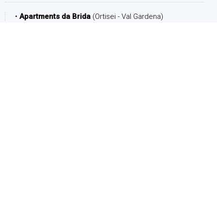
•
Apartments da Brida
(Ortisei - Val Gardena)
PERIODO
Arrivo:
Partenza:
PERSONE