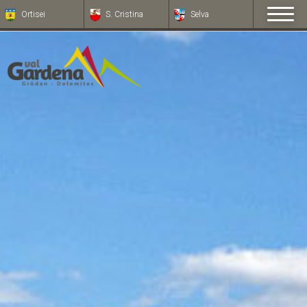
Ortisei
S. Cristina
Selva