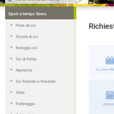
Sport e tempo libero
Richies
Piste da sci
Scuola di sci
Noleggio sci
Sci di fondo
Alpinismo
ALLOGGI PRE
Sci freeride e freestyle
Slitta
Pattinaggio
PERIO