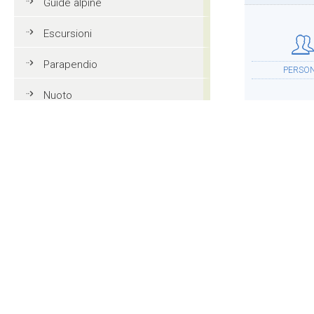
Guide alpine
Escursioni
Parapendio
PERSO
Nuoto
Tennis
Mountain bike
ALLOGG
Golf
Equitazione
Azione e divertimento
ALTR
Vacanze in famiglia in Val
Gardena