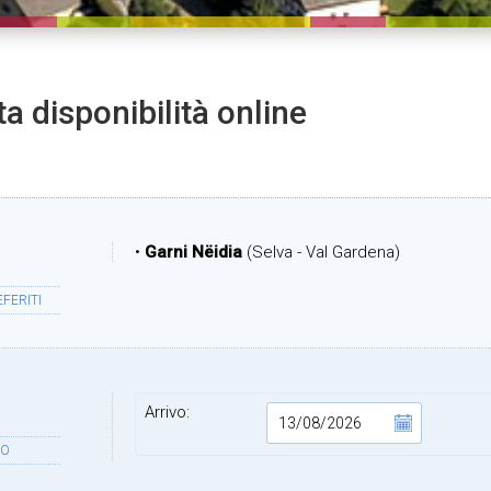
ta disponibilità online
•
Garni Nëidia
(Selva - Val Gardena)
FERITI
Arrivo:
DO