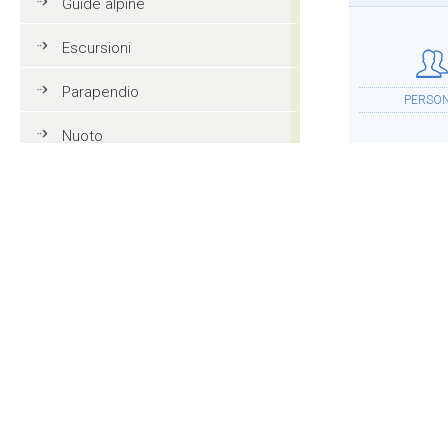
Guide alpine
Escursioni
Parapendio
PERSO
Nuoto
Tennis
Mountain bike
ALLOGG
Golf
Equitazione
Azione e divertimento
ALTR
Vacanze in famiglia in Val
Gardena