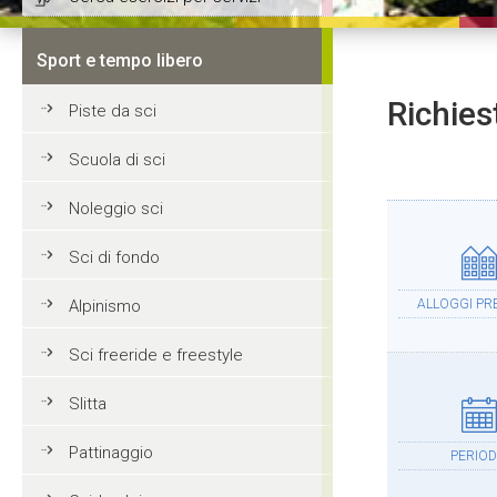
Sport e tempo libero
Richies
Piste da sci
Scuola di sci
Noleggio sci
Sci di fondo
Alpinismo
ALLOGGI PRE
Sci freeride e freestyle
Slitta
Pattinaggio
PERIO