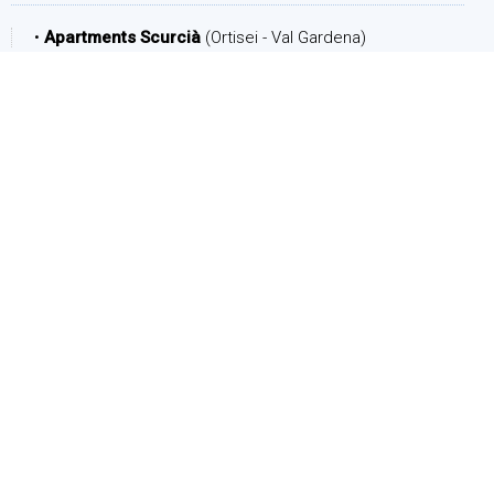
•
Apartments Scurcià
(Ortisei - Val Gardena)
PERIODO
Arrivo:
Partenza:
PERSONE