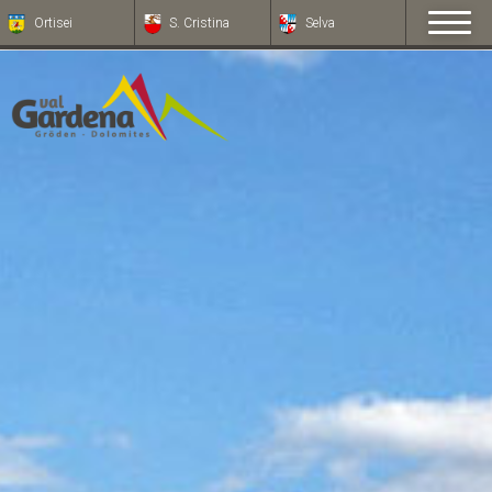
Ortisei
S. Cristina
Selva