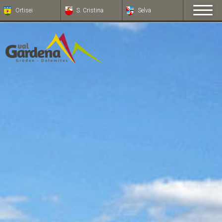
Ortisei
S. Cristina
Selva