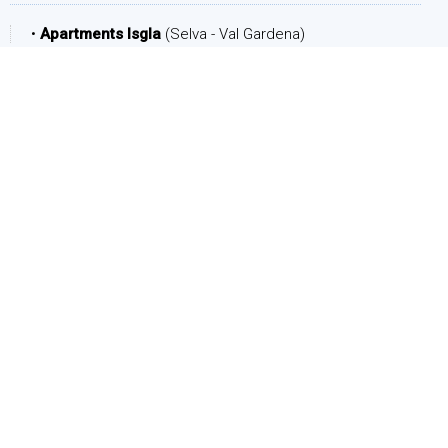
•
Apartments Isgla
(Selva - Val Gardena)
PERIODO
Arrivo:
Partenza:
PERSONE