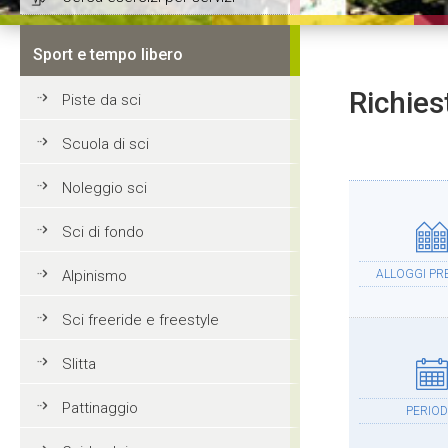
Sport e tempo libero
Richies
Piste da sci
Scuola di sci
Noleggio sci
Sci di fondo
Alpinismo
ALLOGGI PRE
Sci freeride e freestyle
Slitta
Pattinaggio
PERIO