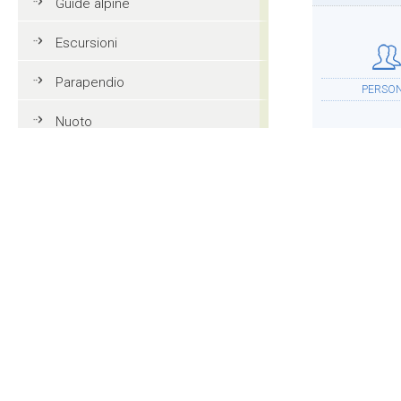
Guide alpine
Escursioni
Parapendio
PERSO
Nuoto
Tennis
Mountain bike
ALLOGG
Golf
Equitazione
Azione e divertimento
ALTR
Vacanze in famiglia in Val
Gardena