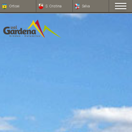
Ortisei
S. Cristina
Selva