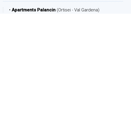
•
Apartments Palancin
(Ortisei - Val Gardena)
PERIODO
Arrivo:
Partenza:
PERSONE