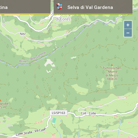
tina
tina
Selva
Selva
di Val Gardena
di Val Gardena
+
−