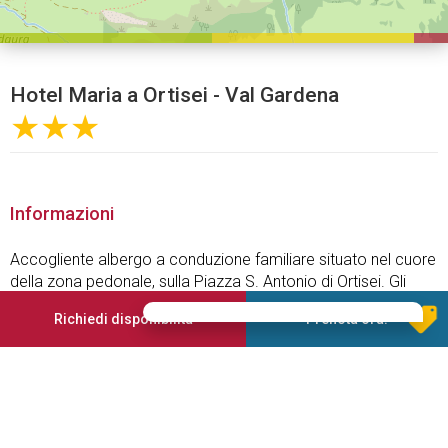
Hotel Maria a Ortisei - Val Gardena
★★★
Informazioni
Accogliente albergo a conduzione familiare situato nel cuore
della zona pedonale, sulla Piazza S. Antonio di Ortisei. Gli
impianti di risalita, con collegamento alla Sella Ronda,
Richiedi disponibilità
Prenota ora!
noleggi ski, negozi, farmacia e ristoranti sono nelle
immediate vicinanze. Le camere modernamente arredate
dispongono tutte di servizi completi con bidet e phon,
telefono, TV satellitare, cassaforte, in parte di balcone e
internet Wifi gratuito. Per la Vostra autovettura disponiamo di
due garage sotterranei. La nostra cucina Vi proporrà piatti