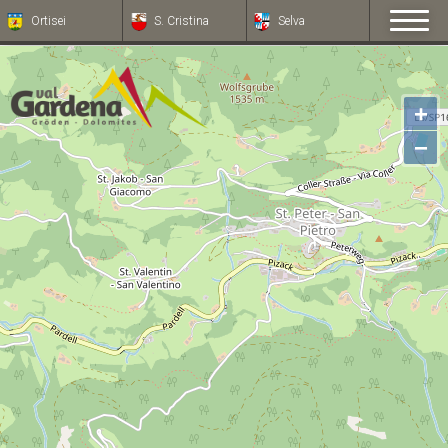
Ortisei
S. Cristina
Selva
+
−