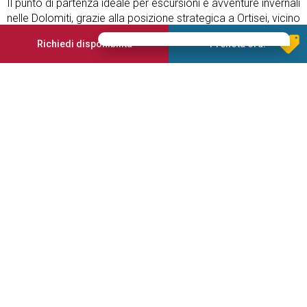
Il punto di partenza ideale per escursioni e avventure invernali
nelle Dolomiti, grazie alla posizione strategica a Ortisei, vicino
al centro del paese.
Richiedi disponibilità
Prenota ora!
Dal Niuasi Dolomites Chalet potrete partire direttamente per
splendide escursioni al sole durante l’estate, mentre in
inverno vi attendono indimenticabili giornate sugli sci tra le
meravigliose cime dolomitiche.
Che siate in coppia, in famiglia o con amici, nelle nostre
cinque moderne e accoglienti appartamenti vacanza
troverete ampi spazi e ogni comfort, con capienza fino a
otto persone.
Grazie alla posizione soleggiata di Ortisei, in estate potete
allacciare gli scarponi direttamente davanti a casa e partire
lungo i sentieri incantevoli del Patrimonio Naturale
dell’Umanità UNESCO. In inverno, lo skibus vi porterà
comodamente dall’alloggio direttamente nel comprensorio
Dolomiti Superski.