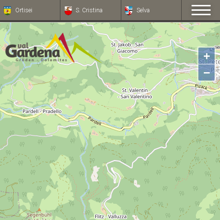
Ortisei
S. Cristina
Selva
+
−