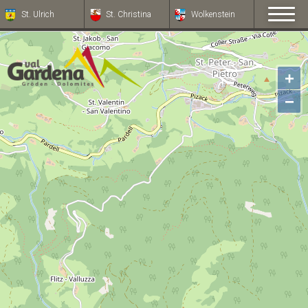
St. Ulrich
St. Christina
Wolkenstein
+
−