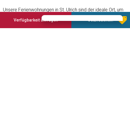
Unsere Ferienwohnungen in St. Ulrich sind der ideale Ort, um
aus der täglichen Routine auszusteigen und in unvergessliche
Verfügbarkeit anfragen
Jetzt buchen!
Erlebnisse einzutauchen. Die Grödner Bergwelt fasziniert rund
ums Jahr, beginnend mit dem spektakulären Blick auf die
Sellagruppe und den Langkofel. Bei uns wohnen Sie umgeben
vom UNESCO-Weltnaturerbe, im Herzen von St. Ulrich.
Die Gipfel der Dolomiten sind zu jeder Jahreszeit das
perfekte Ziel für sportliche Betätigung aller Art und
Entspannung mitten in der reichen Natur, Geschichte, Kultur,
Gastronomie und Tradition des Tales.
Angebotene Services
Garage
Parkplatz
Finnische Sauna
Geführte Wanderungen