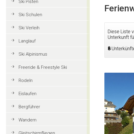
Ski Pisten
Ferienw
Ski Schulen
Ski Verleih
Diese Liste 
Unterkunft fü
Langlauf
8
Unterkünft
Ski Alpinismus
Freeride & Freestyle Ski
Rodeln
Eislaufen
Bergführer
Wandern
Gleitschirmfliegen