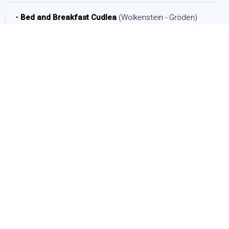
•
Bed and Breakfast Cudlea
(Wolkenstein - Gröden)
ZEITRAUM
Ankunft:
Abreise:
PERSONEN