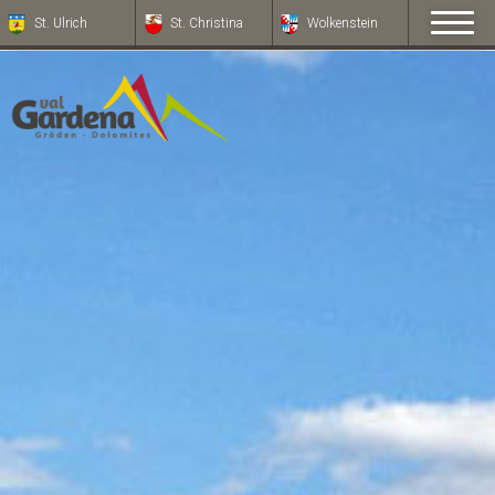
St. Ulrich
St. Christina
Wolkenstein