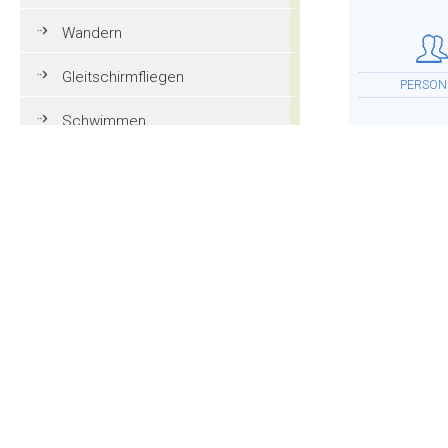
Wandern
Gleitschirmfliegen
PERSON
Schwimmen
Tennis
Mountainbike
UNTERKU
Golf
Reiten
Action und Spaß
WEITER
Familienurlaub in Gröden
Touristeninformationen