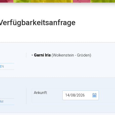
Verfügbarkeitsanfrage
•
Garni Iris
(Wolkenstein - Gröden)
TEN
Ankunft:
UM