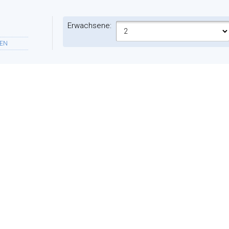
Erwachsene:
EN
Zimmer:
NFT
ES