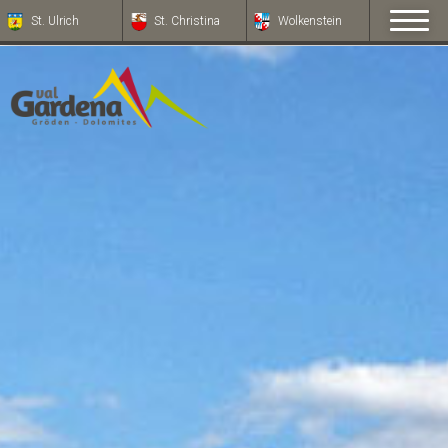
St. Ulrich
St. Christina
Wolkenstein