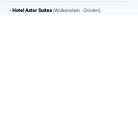
•
Hotel Astor Suites
(Wolkenstein - Gröden)
ZEITRAUM
Ankunft:
Abreise:
PERSONEN