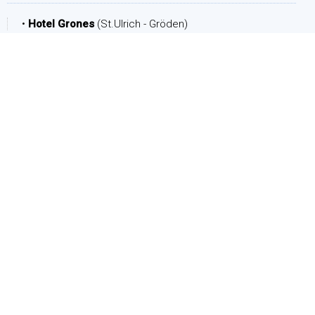
•
Hotel Grones
(St.Ulrich - Gröden)
ZEITRAUM
Ankunft:
Abreise:
PERSONEN