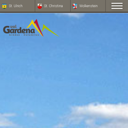
St. Ulrich
St. Christina
Wolkenstein