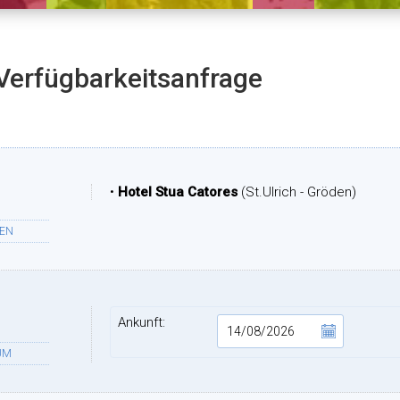
Verfügbarkeitsanfrage
•
Hotel Stua Catores
(St.Ulrich - Gröden)
TEN
Ankunft:
UM