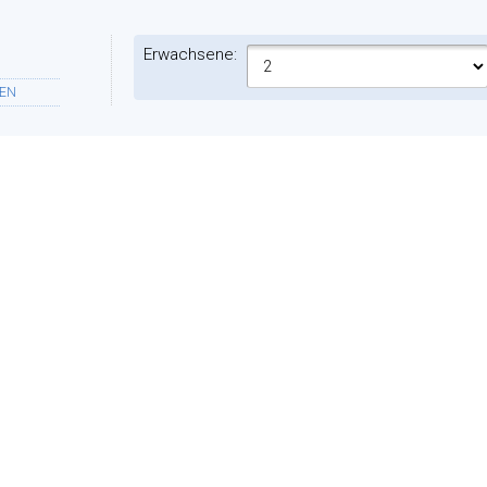
Erwachsene:
EN
Zimmer:
NFT
ES