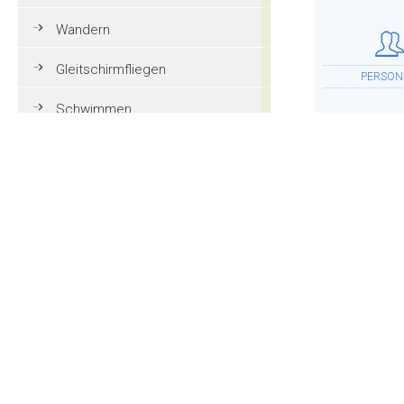
Wandern
Gleitschirmfliegen
PERSON
Schwimmen
Tennis
Mountainbike
UNTERKU
Golf
Reiten
Action und Spaß
WEITER
Familienurlaub in Gröden
Touristeninformationen