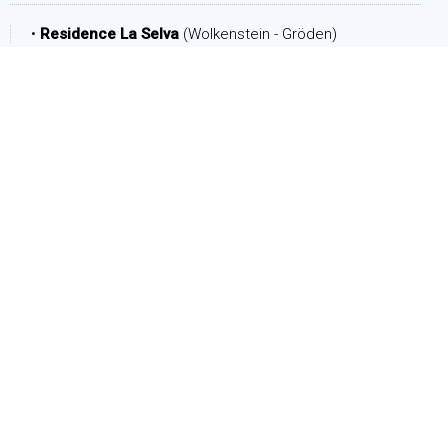
•
Residence La Selva
(Wolkenstein - Gröden)
ZEITRAUM
Ankunft:
Abreise:
PERSONEN