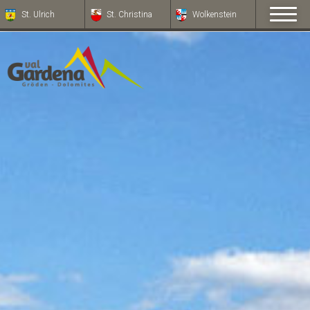
St. Ulrich
St. Christina
Wolkenstein