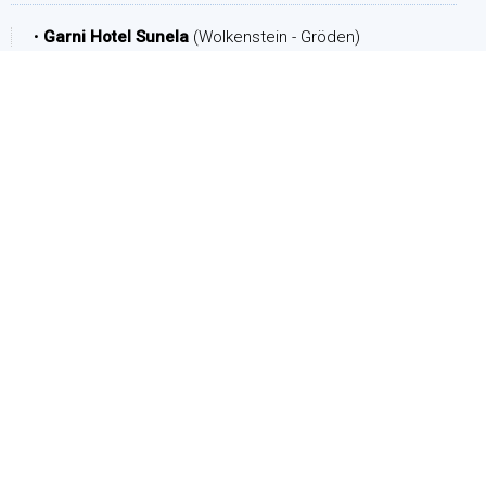
•
Garni Hotel Sunela
(Wolkenstein - Gröden)
ZEITRAUM
Ankunft:
Abreise:
PERSONEN