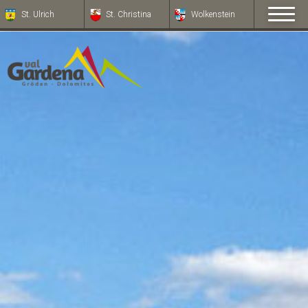
St. Ulrich
St. Christina
Wolkenstein