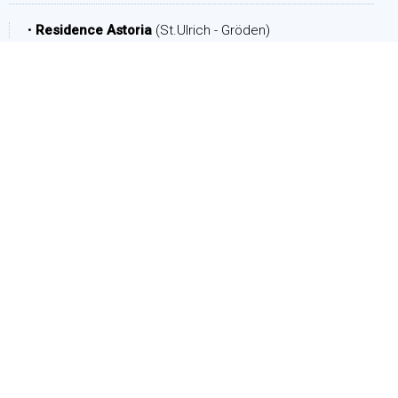
•
Residence Astoria
(St.Ulrich - Gröden)
ZEITRAUM
Ankunft:
Abreise:
PERSONEN