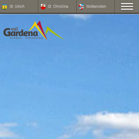
St. Ulrich
St. Christina
Wolkenstein