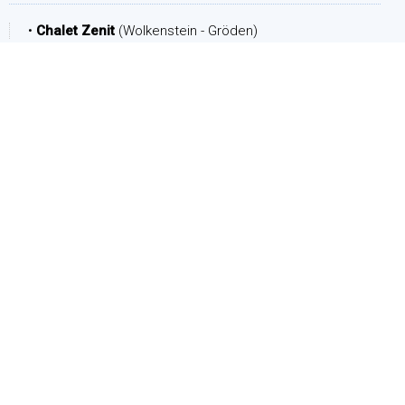
•
Chalet Zenit
(Wolkenstein - Gröden)
ZEITRAUM
Ankunft:
Abreise:
PERSONEN