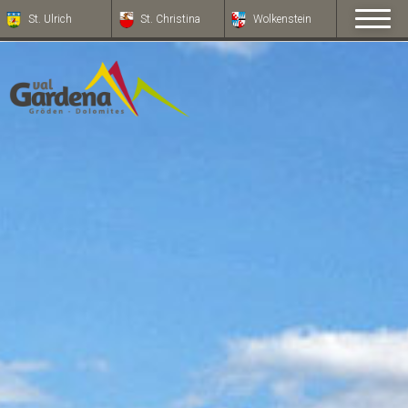
St. Ulrich
St. Christina
Wolkenstein