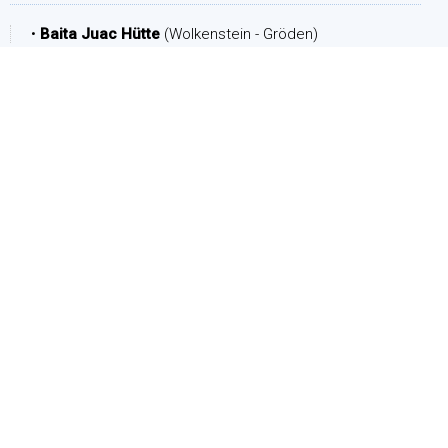
•
Baita Juac Hütte
(Wolkenstein - Gröden)
ZEITRAUM
Ankunft:
Abreise:
PERSONEN