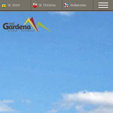
St. Ulrich
St. Christina
Wolkenstein