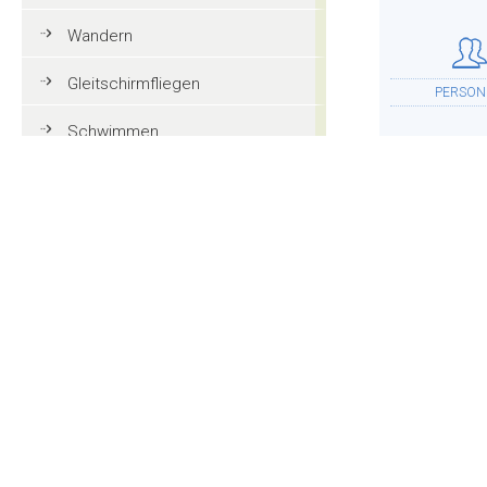
Wandern
Gleitschirmfliegen
PERSON
Schwimmen
Tennis
Mountainbike
UNTERKU
Golf
Reiten
Action und Spaß
WEITER
Familienurlaub in Gröden
Touristeninformationen