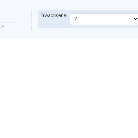
Erwachsene:
EN
Ferienwohnungen:
NFT
ES