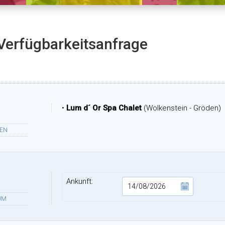
Verfügbarkeitsanfrage
•
Lum d´ Or Spa Chalet
(Wolkenstein - Gröden)
TEN
Ankunft:
UM