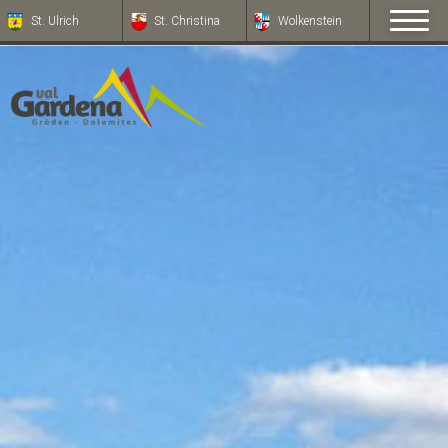
St. Ulrich
St. Christina
Wolkenstein