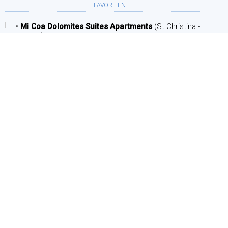
FAVORITEN
•
Mi Coa Dolomites Suites Apartments
(St.Christina -
Gröden)
ZEITRAUM
Ankunft:
Abreise: